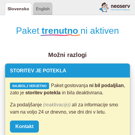
Slovensko
English
Paket
trenutno
ni aktiven
Možni razlogi
STORITEV JE POTEKLA
Paket gostovanja
ni bil podaljšan
,
NAJBOLJ VERJETNO
zato je
storitev potekla
in bila deaktivirana.
Za podaljšanje
(reaktivacijo)
ali za informacije smo
vam na voljo 24 ur dnevno, vse dni dni v letu.
Kontakt